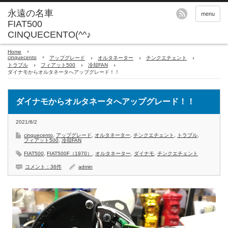
永遠の名車
menu
FIAT500
CINQUECENTO(^^♪
Home
cinquecento
アップグレード
オルタネーター
チンクエチェント
トラブル
フィアット500
冷却FAN
ダイナモからオルタネータへアップグレード！！
ダイナモからオルタネータへアップグレード！！
2021/8/2
cinquecento
,
アップグレード
,
オルタネーター
,
チンクエチェント
,
トラブル
,
フィアット500
,
冷却FAN
FIAT500
,
FIAT500F（1970）
,
オルタネーター
,
ダイナモ
,
チンクエチェント
コメント：36件
admin