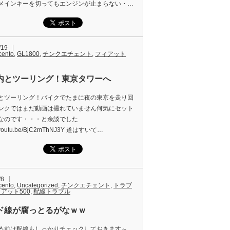
メインキーを切ってもエンジンが止まらない・…
/19
cento
,
GL1800
,
チンクエチェント
,
フィアット
内とツーリング！東京タワーへ
とツーリング！バイクでたまに夜の東京を走り回
ンクではまだ動画は撮れていません何気にセット
なのです・・・と余談でした
://youtu.be/BjC2mThNJ3Y 道はすいて…
/8
cento
,
Uncategorized
,
チンクエチェント
,
トラブ
アット500
,
配線トラブル
ド線が腐っとるがなｗｗ
る前は配線もしっかりチェックしておきます～