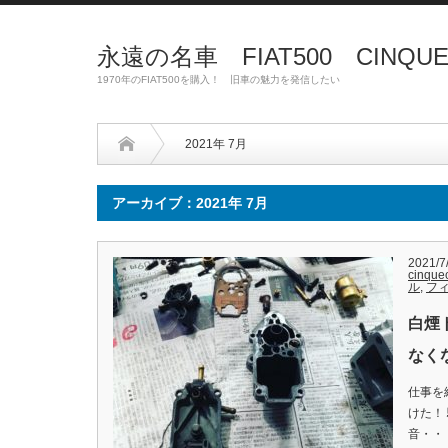
永遠の名車 FIAT500 CINQUEC
1970年のFIAT500を購入！ 旧車の魅力を発信したい
2021年 7月
アーカイブ：2021年 7月
2021/7
cinque
ル
,
フィ
白煙
なく
仕事を
けた！
音・・