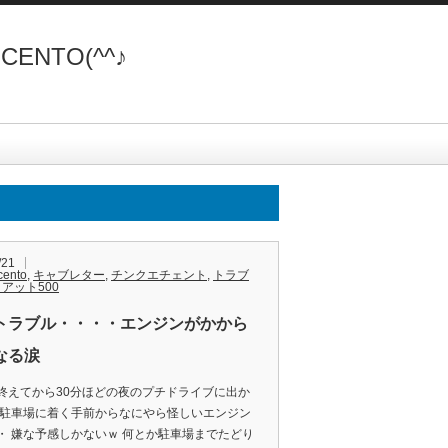
ENTO(^^♪
/21
cento
,
キャブレター
,
チンクエチェント
,
トラブ
アット500
トラブル・・・・エンジンがかから
なる涙
終えてから30分ほどの夜のプチドライブに出か
 駐車場に着く手前からなにやら怪しいエンジン
・ 嫌な予感しかないｗ 何とか駐車場までたどり