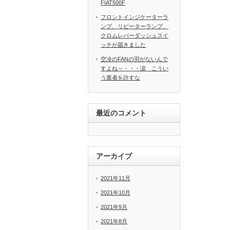
FIAT500F
フロントインジケーターラ
ンプ、リピーターランプ、
クロムレバーダッシュスイ
ッチが届きました
空冷のFANの羽がないんで
すよね～・・・涙 こうい
う業者を許すな
最近のコメント
アーカイブ
2021年11月
2021年10月
2021年9月
2021年8月