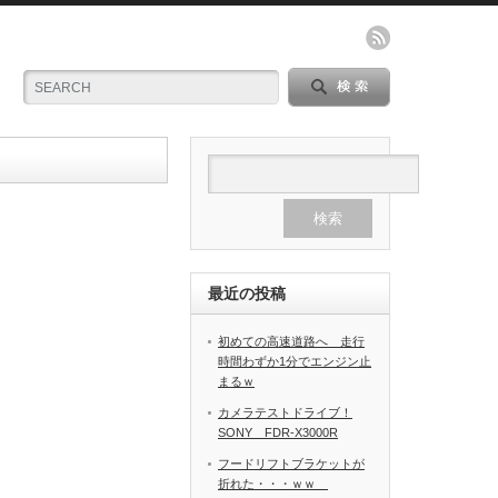
最近の投稿
初めての高速道路へ 走行
時間わずか1分でエンジン止
まるｗ
カメラテストドライブ！
SONY FDR-X3000R
フードリフトブラケットが
折れた・・・ｗｗ