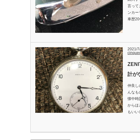
言って
ンカー
車歴2
2021/7
cinque
ZE
計が
仲良し
んなも
懐中時
からほ
もいい