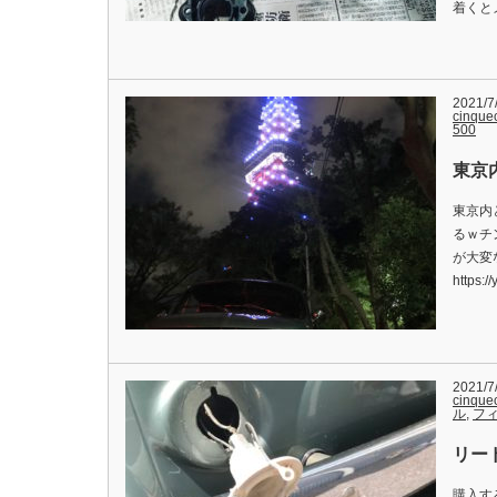
着くと
2021/7
cinque
500
東京
東京内
るｗチ
が大変
https
2021/7
cinque
ル
,
フィ
リー
購入す